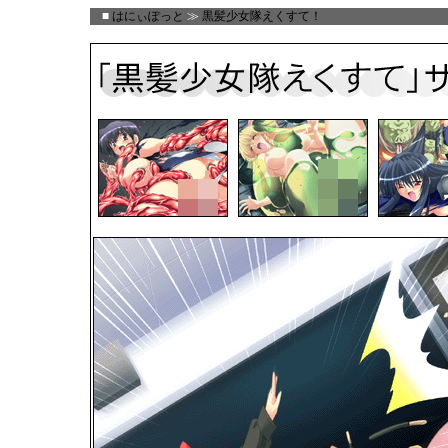
■
はにぃぽっと
≫
黒髪少女隊えくすて！