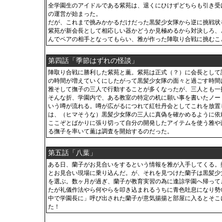
全学園生のアイドルである紫苑は、退くにひけずどちらも引き受
の運営が始まった。
だが、これまで挑みかかるだけだった黒髪少女隊から逆に挑戦状
紫苑が新会長として相応しい器かどうか見極めるから対決しろ、
んでペアの相手となってもらい、雅が作った陣取り合戦に挑むこ
第四話「季節はずれの怪談」
陣取り合戦に勝利した紫苑と薫。紫苑は正式（？）に会長として
の時間が増えていくにしたがって黒髪少女隊の面々と過ごす時間
雅そして撫子の三人で行動することが多くなったが、三人とも一
そんな折、学園内で、ある教室の特定の机に願い事を書いたノー
いう噂が流れる。噂が広がるにつれて紅牡丹会としてこれを放置
は、（ヒマそうな）黒髪少女隊の三人に真偽を確かめるように依
ここぞとばかりに張り切って自分の開発したアイテムを使う雅や
る撫子を率いて薫は調査を開始するのだった。
第五話「八葉」
ある日、蘭子がお見合いをするという情報を雅が入手してくる。
とお見合い現場に乗り込んだ。が、それを見つけた蘭子は黒髪少
を選ぶ。数ヶ月が過ぎ、蘭子が教育実習の為に逢諒学園へ帰って
たが礼儀作法やら何やらを叩き込まれるうちに青色吐息になり勢
中で学園長に」呼び出された蘭子が意気揚揚と部屋に入るとそこ
た！