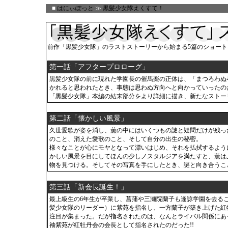
■
はにぃぽっと
≫
黒髪少女隊えくすて！
前作「黒髪少女隊」のラストストーリーから始まる5篇のショート
第一話「アフタープロローグ」
黒髪少女隊の前に現れた学園長の催馬楽の正体は、「まつろわぬ
かれると思われたとき、事態は思わぬ方向へと向かっていったの
「黒髪少女隊」本編の結末部分をより詳細に描き、新たなストー
第二話「懐かしい風景」
久世愛歌が姿を消し、薫の中にはいくつもの謎と疑問だけが残っ
のこと、消えた愛歌のこと、そして自分の出生の秘密。
様々なことが心にモヤとなって漂いはじめ、それを払拭するよう
かしい風景を目にしてほんの少しノスタルジアを満たすと、薫は
物を見つける。そしてその写真を手にしたとき、謎と向き合うこ
第三話「新会長誕生！」
最上級生の6年生が卒業し、菖蒲や三瀬院蘭子も逢諒学園を去る
髪少女隊のリーダー）に紫苑を指名し、一方蘭子が築き上げた紅
注目が集まった。だが指名されたのは、なんとライバル関係にあ
袖紫苑が紅牡丹会の会長として指名されたのだった!!