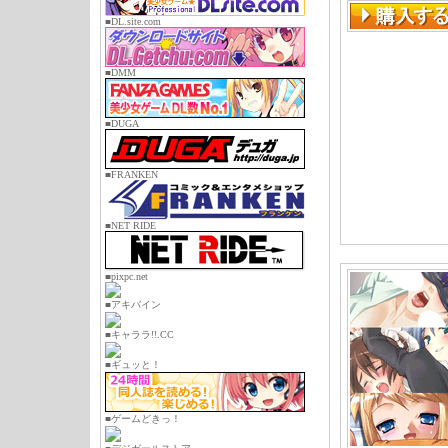
■DL.site.com
■DMM
■DUGA
■FRANKEN
■NET RIDE
■pixpc.net
■アキバイン
■キャララ!!.CC
■ギュッと！
■ゲームどきっ！