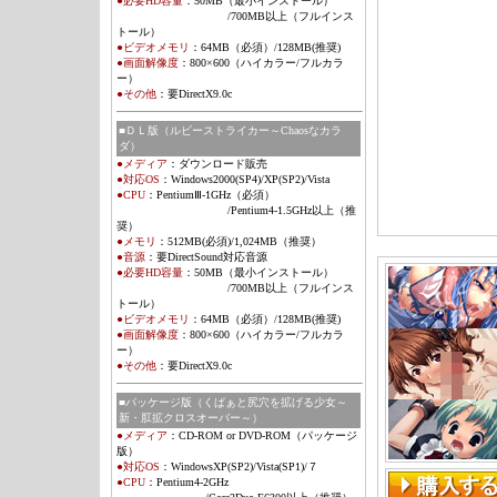
●必要HD容量
：
50MB（最小インストール）
/700MB以上（フルインス
トール）
●ビデオメモリ
：
64MB（必須）/128MB(推奨)
●画面解像度
：800×600（ハイカラー/フルカラ
ー）
●その他
：
要DirectX9.0c
■ＤＬ版（ルビーストライカー～Chaosなカラ
ダ）
●メディア
：
ダウンロード販売
●対応OS
：
Windows2000(SP4)/XP(SP2)/Vista
●CPU
：Pentium
Ⅲ
-1GHz（必須）
/Pentium4-1.5GHz以上（推
奨）
●メモリ
：
512MB(必須)/1,024MB（推奨）
●音源
：
要DirectSound対応音源
●必要HD容量
：
50MB（最小インストール）
/700MB以上（フルインス
トール）
●ビデオメモリ
：
64MB（必須）/128MB(推奨)
●画面解像度
：800×600（ハイカラー/フルカラ
ー）
●その他
：
要DirectX9.0c
■パッケージ版（くぱぁと尻穴を拡げる少女～
新・肛拡クロスオーバー～）
●メディア
：
CD-ROM or DVD-ROM（パッケージ
版）
●対応OS
：
WindowsXP(SP2)/Vista
(SP1)
/７
●CPU
：Pentium4-2GHz