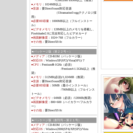
/Core2Duo E6300以上（推奨）
●メモリ
：
1024MB以上
●音源
：要DirectSound対応音源
（Ultramarine3-oggテクノロジ採
用）
●必要HD容量
：
1000MB以上（フルインストー
ル）
●ビデオメモリ
：
128MB以上のメモリを搭載し、
Pixelshader2.0に完全対応したビデオカード
●画面解像度
：1024×768（フルカラー）
●その他
：
要DirectX9.0c
■パッケージ版（第２２号～）
●メディア
：
CD-ROM（パッケージ版）
●対応OS
：
WindowsXP(SP2)/Vista
(SP1)
/７
●CPU
：PentiumⅢ-1GHz（必須）
/Pentium4-1.5GHz以上（推
奨）
●メモリ
：
512MB(必須)/1,024MB（推奨）
●音源
：
要DirectSound対応音源
●必要HD容量
：
50MB（最小インストール）
/700MB以上（フルインス
トール）
●ビデオメモリ
：
64MB（必須）/128MB(推奨)
●画面解像度
：800×600（ハイカラー/フルカラ
ー）
●その他
：
要DirectX9.0c
■パッケージ版（創刊号～第２１号）
●メディア
：
CD-ROM（パッケージ版）
●対応OS
：
Windows2000(SP4)/XP(SP2)/Vista