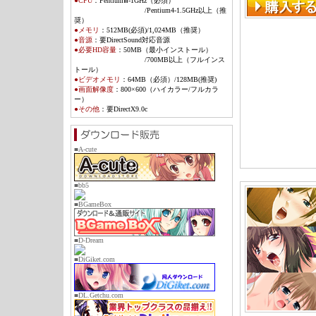
●CPU
：Pentium
Ⅲ
-1GHz（必須）
/Pentium4-1.5GHz以上（推
奨）
●メモリ
：
512MB(必須)/1,024MB（推奨）
●音源
：
要DirectSound対応音源
●必要HD容量
：
50MB（最小インストール）
/700MB以上（フルインス
トール）
●ビデオメモリ
：
64MB（必須）/128MB(推奨)
●画面解像度
：800×600（ハイカラー/フルカラ
ー）
●その他
：
要DirectX9.0c
■A-cute
■bb5
■BGameBox
■D-Dream
■DiGiket.com
■DL.Getchu.com