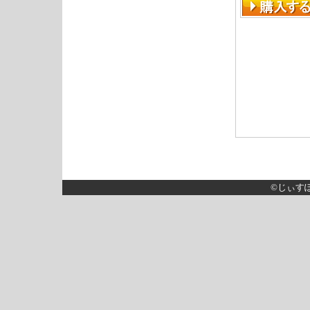
©じぃすぽっと