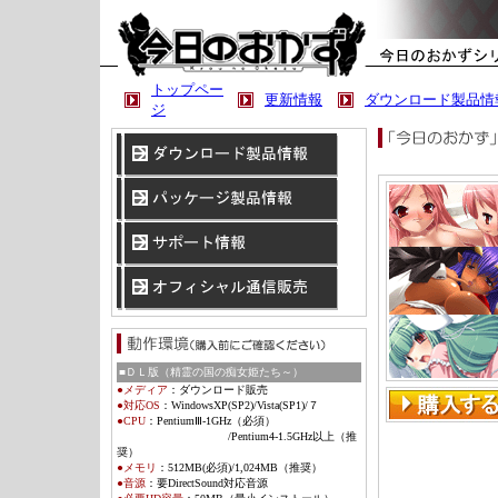
トップペー
更新情報
ダウンロード製品情
ジ
■ＤＬ版（精霊の国の痴女姫たち～）
●メディア
：
ダウンロード販売
●対応OS
：
WindowsXP(SP2)/Vista
(SP1)
/７
●CPU
：Pentium
Ⅲ
-1GHz（必須）
/Pentium4-1.5GHz以上（推
奨）
●メモリ
：
512MB(必須)/1,024MB（推奨）
●音源
：
要DirectSound対応音源