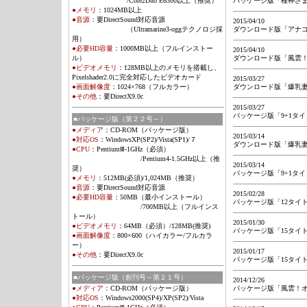
/Core2Duo E6300以上（推奨）
パッケージ版「種神さま～S
●メモリ
：
1024MB以上
●音源
：要DirectSound対応音源
2015/04/10
（Ultramarine3-oggテクノロジ採
ダウンロード版「アナ
用）
●必要HD容量
：
1000MB以上（フルインストー
2015/04/10
ル）
ダウンロード版「風雲
●ビデオメモリ
：
128MB以上のメモリを搭載し、
Pixelshader2.0に完全対応したビデオカード
2015/03/27
●画面解像度
：1024×768（フルカラー）
ダウンロード版「爆乳
●その他
：
要DirectX9.0c
2015/03/27
パッケージ版「9+1タイ
■パッケージ版（第２２号～）
●メディア
：
CD-ROM（パッケージ版）
2015/03/14
●対応OS
：
WindowsXP(SP2)/Vista
(SP1)
/７
ダウンロード版「爆乳
●CPU
：PentiumⅢ-1GHz（必須）
/Pentium4-1.5GHz以上（推
2015/03/14
奨）
パッケージ版「9+1タイ
●メモリ
：
512MB(必須)/1,024MB（推奨）
●音源
：
要DirectSound対応音源
2015/02/28
●必要HD容量
：
50MB（最小インストール）
パッケージ版「12タイト
/700MB以上（フルインス
トール）
2015/01/30
●ビデオメモリ
：
64MB（必須）/128MB(推奨)
パッケージ版「15タイト
●画面解像度
：800×600（ハイカラー/フルカラ
ー）
2015/01/17
●その他
：
要DirectX9.0c
パッケージ版「15タイト
■パッケージ版（創刊号～第２１号）
2014/12/26
●メディア
：
CD-ROM（パッケージ版）
パッケージ版「風雲！
●対応OS
：
Windows2000(SP4)/XP(SP2)/Vista