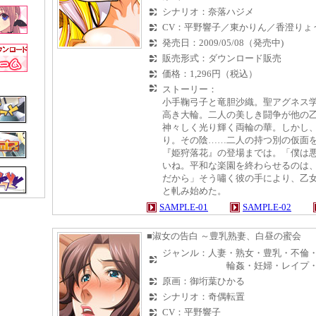
シナリオ：奈落ハジメ
CV：平野響子／東かりん／香澄りょ
発売日：2009/05/08（発売中)
販売形式：ダウンロード販売
価格：1,296円（税込）
ストーリー：
小手鞠弓子と竜胆沙織。聖アグネス
高き大輪。二人の美しき闘争が他の
神々しく光り輝く両輪の華。しかし
り。その陰……二人の持つ別の仮面
『姫狩落花』の登場までは。「僕は
いね。平和な楽園を終わらせるのは
だから」そう嘯く彼の手により、乙
と軋み始めた。
SAMPLE-01
SAMPLE-02
■淑女の告白 ～豊乳熟妻、白昼の蜜会
ジャンル：人妻・熟女・豊乳・不
輪姦・妊婦・レイプ・オ
原画：御垳葉ひかる
シナリオ：奇偶転置
CV：平野響子