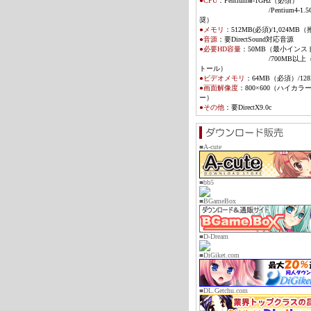
●CPU
：Pentium
Ⅲ
-1GHz（必須）
/Pentium4-1.5G
奨）
●メモリ
：
512MB(必須)/1,024MB
●音源
：
要DirectSound対応音源
●必要HD容量
：
50MB（最小インス
/700MB以上（フ
トール）
●ビデオメモリ
：
64MB（必須）/128
●画面解像度
：800×600（ハイカラ
ー）
●その他
：
要DirectX9.0c
■A-cute
■bb5
■BGameBox
■D-Dream
■DiGiket.com
■DL.Getchu.com