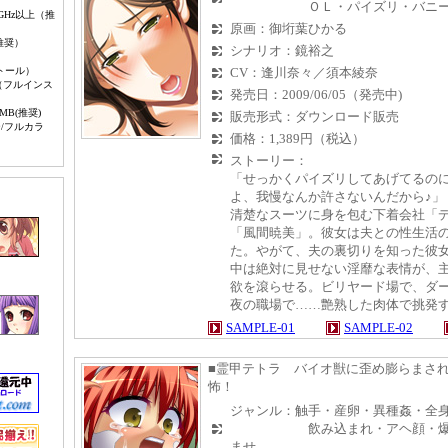
ＯＬ・パイズリ・バニー・
Hz以上（推
原画：御垳葉ひかる
（推奨）
シナリオ：鏡裕之
トール）
CV：逢川奈々／須本綾奈
ルインス
発売日：2009/06/05（発売中)
MB(推奨)
販売形式：ダウンロード販売
ー/フルカラ
価格：1,389円（税込）
ストーリー：
「せっかくパイズリしてあげてるの
よ、我慢なんか許さないんだから♪」
清楚なスーツに身を包む下着会社「
「風間暁美」。彼女は夫との性生活
た。やがて、夫の裏切りを知った彼
中は絶対に見せない淫靡な表情が、
欲を滾らせる。ビリヤード場で、ダ
夜の職場で……艶熟した肉体で挑発
SAMPLE-01
SAMPLE-02
■霊甲テトラ バイオ獣に歪め膨らまさ
怖！
ジャンル：触手・産卵・異種姦・全
飲み込まれ・アヘ顔・爆乳・
ませ