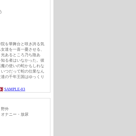
う
学院を華舞台と咲き誇る気
乙女達を一喜一憂させる、
、光あるところ乃ち陰あ
を知る者はいなかった。彼
悪魔の使いの蛇かもしれな
、いつだって蛇の仕業なん
女達の千年王国はゆっくり
SAMPLE-03
倫・野外
ナニー・放尿