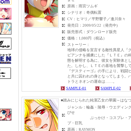
原画：雨宮ツムギ
シナリオ：奇偶転置
CV：ヒマリ／平野響子／逢川奈々
発売日：2009/05/22（発売中)
販売形式：ダウンロード販売
価格：1,080円（税込）
ストーリー：
地球の侵略を宣言する敵性異星人『
ビアンナを捕虜にした『ＬＴＥ』の
態を解明する為に、彼女を実験体と
た。しかし、ＬＴＥの基地を襲撃し
『デスティーゴ』の手により、戦闘
と共に囚われの身となってしまう。
トラとネオンの運命は……。
SAMPLE-01
SAMPLE-02
■踏みにじられた純潔乙女の華園～はな
ジャンル：輪姦・陵辱・ウエディン
びせ
ぶっかけ・コスプレ・アナル
プ・巨乳
原画：RAYMON