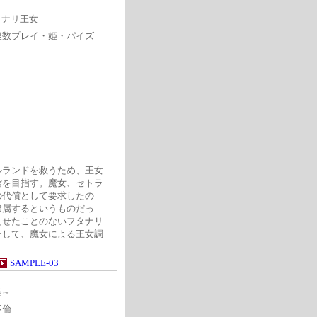
タナリ王女
複数プレイ・姫・パイズ
ルランドを救うため、王女
館を目指す。魔女、セトラ
の代償として要求したの
隷属するというものだっ
見せたことのないフタナリ
そして、魔女による王女調
SAMPLE-03
美～
不倫