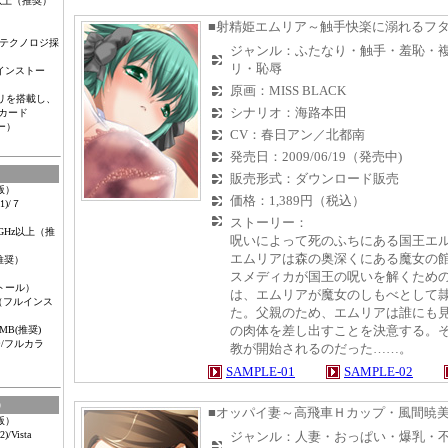
以上（推奨）
■射精姫エムリア～触手快楽に溺れるフ
gテクノロジ採
ジャンル：ふたなり・触手・羞恥・
リ・恥辱
ルインストー
原画：MISS BLACK
モリを搭載し、
シナリオ：海路本田
オカード
ラー）
CV：春日アン／北都南
発売日：2009/06/19（発売中)
販売形式：ダウンロード販売
版）
価格：1,389円（税込）
1)
/７
ストーリー：
Hz以上（推
呪いによって死のふちにある国王エ
エムリアは森の奥深くにある魔女の
（推奨）
スメディカが国王の呪いを解くため
トール）
は、エムリアが魔女のしもべとして
ルインス
た。父親のため、エムリアは誰にも
の肉体を差し出すことを決意する。
MB(推奨)
ー/フルカラ
教が開始されるのだった……。
SAMPLE-01
SAMPLE-02
）
■オッパイ妻～高飛車Ｈカップ・風間暁
版）
)/Vista
ジャンル：人妻・おっぱい・爆乳・