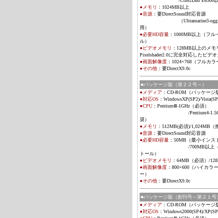
/Core2Duo E6300
●メモリ
：
1024MB以上
●音源
：要DirectSound対応音源
（Ultramarine3-og
用）
●必要HD容量
：
1000MB以上（フ
ル）
●ビデオメモリ
：
128MB以上のメ
Pixelshader2.0に完全対応したビデ
●画面解像度
：1024×768（フルカ
●その他
：
要DirectX9.0c
■パッケージ版（第２２号～）
●メディア
：
CD-ROM（パッケージ
●対応OS
：
WindowsXP(SP2)/Vista
(SP
●CPU
：PentiumⅢ-1GHz（必須）
/Pentium4-1.5G
奨）
●メモリ
：
512MB(必須)/1,024MB
●音源
：
要DirectSound対応音源
●必要HD容量
：
50MB（最小インス
/700MB以上（フ
トール）
●ビデオメモリ
：
64MB（必須）/128
●画面解像度
：800×600（ハイカラ
ー）
●その他
：
要DirectX9.0c
■パッケージ版（創刊号～第２１号
●メディア
：
CD-ROM（パッケージ
●対応OS
：
Windows2000(SP4)/XP(SP2