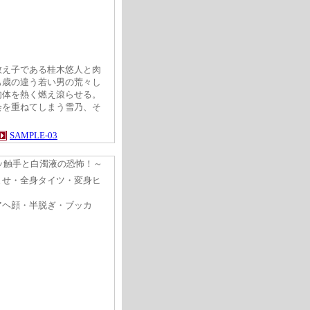
教え子である桂木悠人と肉
も歳の違う若い男の荒々し
肉体を熱く燃え滾らせる。
会を重ねてしまう雪乃、そ
SAMPLE-03
ッ触手と白濁液の恐怖！～
ませ・全身タイツ・変身ヒ
半脱ぎ・ブッカ