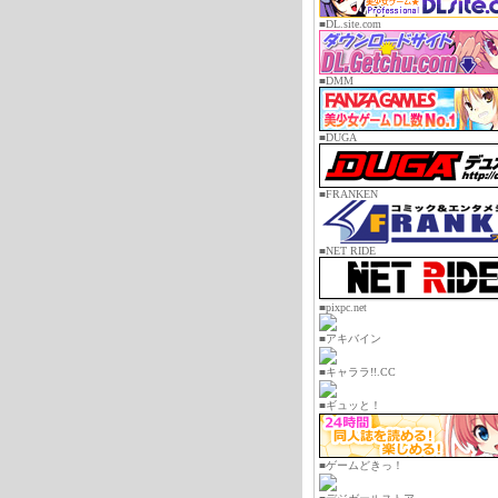
■DL.site.com
■DMM
■DUGA
■FRANKEN
■NET RIDE
■pixpc.net
■アキバイン
■キャララ!!.CC
■ギュッと！
■ゲームどきっ！