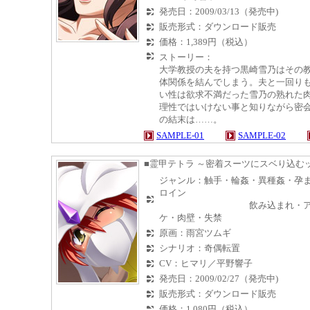
発売日：2009/03/13（発売中)
販売形式：ダウンロード販売
価格：1,389円（税込）
ストーリー：
大学教授の夫を持つ黒崎雪乃はその
体関係を結んでしまう。夫と一回り
い性は欲求不満だった雪乃の熟れた
理性ではいけない事と知りながら密
の結末は……。
SAMPLE-01
SAMPLE-02
■霊甲テトラ ～密着スーツにスベり込む
ジャンル：触手・輪姦・異種姦・孕
ロイン
飲み込まれ・アヘ顔・
ケ・肉壁・失禁
原画：雨宮ツムギ
シナリオ：奇偶転置
CV：ヒマリ／平野響子
発売日：2009/02/27（発売中)
販売形式：ダウンロード販売
価格：1,080円（税込）