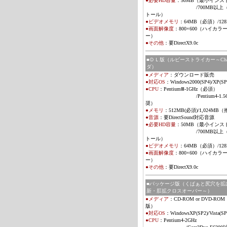
●必要HD容量
：
50MB（最小インス
/700MB以上（フ
トール）
●ビデオメモリ
：
64MB（必須）/128
●画面解像度
：800×600（ハイカラ
ー）
●その他
：
要DirectX9.0c
■ＤＬ版（ルビーストライカー～Cha
ダ）
●メディア
：
ダウンロード販売
●対応OS
：
Windows2000(SP4)/XP(SP2
●CPU
：Pentium
Ⅲ
-1GHz（必須）
/Pentium4-1.5G
奨）
●メモリ
：
512MB(必須)/1,024MB
●音源
：
要DirectSound対応音源
●必要HD容量
：
50MB（最小インス
/700MB以上（フ
トール）
●ビデオメモリ
：
64MB（必須）/128
●画面解像度
：800×600（ハイカラ
ー）
●その他
：
要DirectX9.0c
■パッケージ版（くぱぁと尻穴を拡
新・肛拡クロスオーバー～）
●メディア
：
CD-ROM or DVD-R
版）
●対応OS
：
WindowsXP(SP2)/Vista
(SP
●CPU
：Pentium4-2GHz