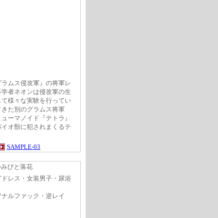
グラムス侵攻軍』の将軍レ
科学者ネオンは侵攻軍の生
して様々な実験を行ってい
てきた別のグラムス将軍
ヒューマノイド『テトラ』
バイオ獣に犯されまくるテ
SAMPLE-03
つみびと落花
グドレス・女装男子・尿浴
ファック・逆レイ