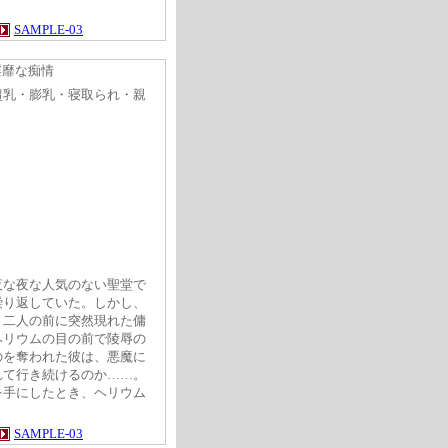
SAMPLE-03
淫靡な痴情
超乳・膨乳・寝取られ・親
夜な夜な人気のない聖堂で
繰り返していた。しかし、
。二人の前に突然現れた傭
ヘリウムの目の前で陵辱の
のを奪われた彼は、悪魔に
れて行き続けるのか……。
を手にしたとき、ヘリウム
SAMPLE-03