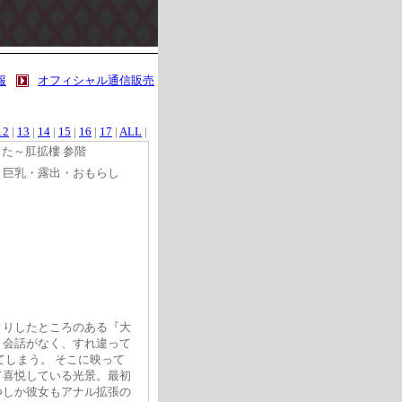
報
オフィシャル通信販売
12
|
13
|
14
|
15
|
16
|
17
|
ALL
|
た～肛拡樓 参階
・巨乳・露出・おもらし
とりしたところのある『大
り会話がなく、すれ違って
てしまう。 そこに映って
て喜悦している光景。最初
つしか彼女もアナル拡張の