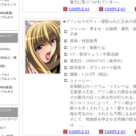
トール）
魅力に取りつかれていき──。
ルインス
SAMPLE-01
SAMPLE-02
MB(推奨)
ー/フルカラ
■プリンセスボディ～寝取られた王女の
ジャンル：孕ませ・お姫様・爆乳・
子丼
osなカラ
原画：舛舘俊秀
シナリオ：御倉たな
)/Vista
CV：香澄りょう／中家志穂
Hz以上（推
発売日：2009/07/03（発売中)
（推奨）
販売形式：ダウンロード販売
価格：1,512円（税込）
トール）
ルインス
ストーリー：
近衛騎士のヘリウム・リドレーは、
MB(推奨)
王家第４王女、アリン姫との密会を
ー/フルカラ
その蜜月の日々に終止符が打たれる
兵シロッコらによって、アリン姫は
限りを尽くされてしまう！愛するも
げる少女～
魂を売るのか、それとも汚辱にまみ
そして、母娘姫を孕ませる究極の技
OM（パッケージ
は……。
1)
/７
SAMPLE-01
SAMPLE-02