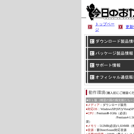
トップペー
更新
ジ
■ＤＬ版（精霊の国の痴女姫たち～
●メディア
：
ダウンロード販売
●対応OS
：
WindowsXP(SP2)/Vista
(SP
●CPU
：Pentium
Ⅲ
-1GHz（必須）
/Pentium4-1.5G
奨）
●メモリ
：
512MB(必須)/1,024MB
●音源
：
要DirectSound対応音源