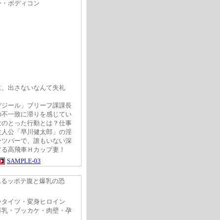
ボディコン
に、出さないなんて失礼
デジール」ブリーフ課課長
の不一致に滞りを感じてい
女のとった行動とは？仕事
主人公「早川健太郎」の淫
ーツバーで、誰もいない深
する高飛車Ｈカップ妻！
SAMPLE-03
れるッボテ腹と爆乳の恐
身タイツ・変身ヒロイン
ブッカケ・肉壁・孕