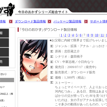
情報
ダウンロード製品情報
パッケージ製品情報
サポート情
|
1
|
2
|
3
|
4
|
5
|
6
| 7 |
8
|
9
|
10
|
11
|
■お父様に内緒で限界まで拡げちゃいまし
ジャンル：拡張・アナル・ぶっかけ
原画：忠臣蔵之介
シナリオ：森田桃子
CV：中家志穂／小日向なつ
発売日：2009/07/17（発売中)
販売形式：ダウンロード販売
価格：1,389円（税込）
）
ストーリー：
ちょっとマイペースで、人よりおっ
1)
/７
河内むつみ』。ある日、普段はあま
Hz以上（推
ばかりの父が持っていたAVを見つけ
いたのは、女の子がアナルを拡張し
（推奨）
こそ多少の動揺があったものの、い