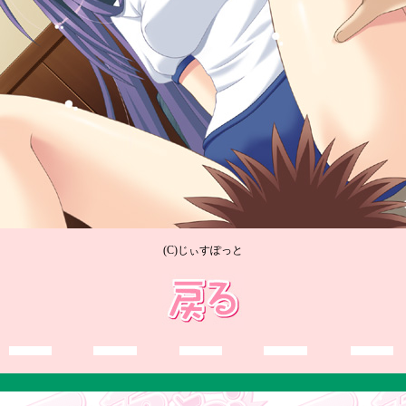
(C)じぃすぽっと