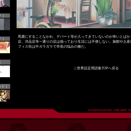
 ］
馬鹿にすることなかれ、デパート等が入ってきていないのが幸いとばか
 ］
店、洋品店等一通りの店は揃っており生活には不便しない。旅館や土産
フィス街は中ガラガラで市長の悩みの種だ。
］
△世界設定用語集TOPへ戻る
ッド ］