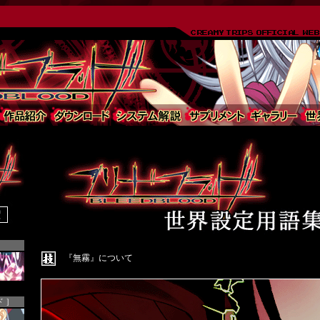
『無霧』について
 ］