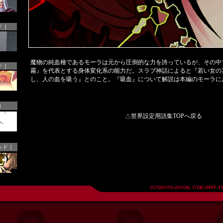
 ］
魔物の純血種であるモーラは元から圧倒的な力を誇っているが、その中
 ］
霧』を代表とする
身体変化系の能力
だ。スラブ神話によると『若い女の
し、人の血を吸う』とのこと。『吸血』について解説は本編のモーラに
］
△世界設定用語集TOPへ戻る
ッド ］