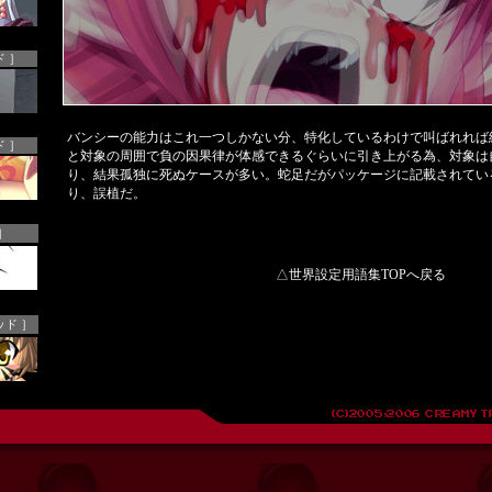
 ］
バンシーの能力はこれ一つしかない分、特化しているわけで叫ばれれば
 ］
と対象の周囲で負の因果律が体感できるぐらいに引き上がる為、対象は
り、結果孤独に死ぬケースが多い。蛇足だがパッケージに記載されてい
り、誤植だ。
］
△世界設定用語集TOPへ戻る
ッド ］