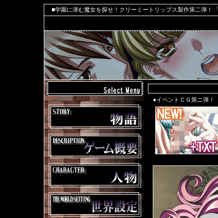
■学園に潜む魔女を探せ！クリーミートリップス製作第二弾！「
●イベントＣＧ第ニ弾！